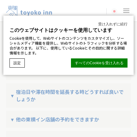
Current langua
受け入れずに続行
このウェブサイトはクッキーを使用しています
よくあるご質問
Cookieを使用して、Webサイトのコンテンツをカスタマイズし、ソー
シャルメディア機能を提供し、Webサイトのトラフィックを分析する場
チェックイン時間とチェックイン時間は何時です
合があります。 以下に、使用しているCookieとその目的に関する詳細
か？
情報を示します。
設定
すべてのCookieを受け入れる
チェックイン時間15：00
ルームサービスはありますか
チェックアウト時間10：00 （11月～3月末チェッ
ディーエッジマカロンCMP
によるCookie宣言. 最後の更新：2024-06-
ビジネスホテルのためルームサービスはございませ
宿泊日や滞在時間を延長する時どうすれば良いで
04.
クアウト時間12：00）
しょうか
ん。 ロビーバーでの購入はフロントで行ってくださ
クッキーとは何ですか？
Cookieは、ユーザーエクスペリエンスを向上させるために
い。 アイロン・アイロン台、栓抜き、ワインオープ
Webサイトで使用されるテキスト情報のほんの一部です。
延泊を延長ご希望の場合は、チェックアウト前にフ
すべてのCookieを受け入れるか、許可するカテゴリを選択
ナー、ドライヤー、延長コート、 充電器等をフロン
他の東横イン店舗の予約をできますか
します。
ロントへご連絡の上 お支払いを済ませてください。
トでお貸出しご利用いただけます。 (数に限りがある
クッキーポリシー