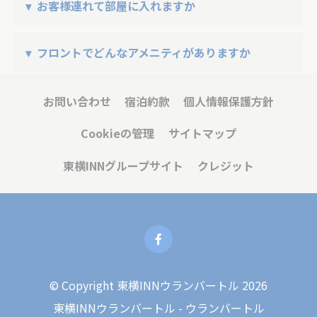
午後 15時より前のチェックインまたは午後 10 時以
ご予約は当店舗のみ受け付けております。他の店舗
貸出品もございますのでご了承ください。）
お客様連れて部屋に入れますか
降の チェックアウトをご希望の場合は、1 時間あた
のご予約を希望の場合は、
必要
https://www.toyoko-
り 15,000 Tgをお支払いいただきます。 最大15時間
inn.com
サイトからご予約ください。
必要なCookieにより、Webサイトが適切に動作し、プライ
安全のため宿泊者のみが入室となっております。 お
フロントでどんなアメニティがありますか
ベートエリアのログインやWebサイトのナビゲーションな
まで延長可能で、それ以降は1日の延泊となります。
どの基本的な機能が有効になります。
友達やお客様との会う時ロビーをご利用ください。
この種のCookieはありません。
フロント横にコンブ、カミソリ、シャワーキャッ
お問い合わせ
宿泊約款
個人情報保護方針
プ、固形石鹸をご用意しております。 ナイトガウン
環境設定
Cookieの管理
サイトマップ
はありません。 お一人様1日1回ミネラルウォーター
設定Cookieを使用すると、次回の訪問のためにユーザーの
設定を保存できます。 たとえば、ユーザー言語を保持でき
1本無料でサービスしております。
東横INNグループサイト
クレジット
ます。
名前
プロバ
目的
期
イダー
間
_deCookiesConsentDeleteKey
D-edge
Remember user's
セ
Cookie
consent on Cookies
ッ
Consent
and consent
シ
Identifier.
ョ
ン
© Copyright 東横INNウランバートル 2026
_deCookiesConsentID
D-edge
Remember user's
セ
Cookie
consent on Cookies
ッ
東横INNウランバートル - ウランバートル
Consent
and consent
シ