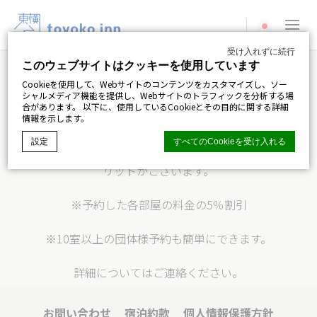
Current langua
受け入れずに続行
このウェブサイトはクッキーを使用しています
法人ビジネス会員のお知らせ
Cookieを使用して、Webサイトのコンテンツをカスタマイズし、ソー
シャルメディア機能を提供し、Webサイトのトラフィックを分析する場
合があります。 以下に、使用しているCookieとその目的に関する詳細
法人ビジネス会員特典
情報を示します。
設定
すべてのCookieを受け入れる
弊社とビジネス会員ご契約いただくと、以下のようなメ
リットがございます。
ディーエッジマカロンCMP
によるCookie宣言. 最後の更新：2024-06-
※予約した各部屋の料金の5％割引
04.
クッキーとは何ですか？
※10室以上の団体様予約も簡単にできます。
Cookieは、ユーザーエクスペリエンスを向上させるために
Webサイトで使用されるテキスト情報のほんの一部です。
すべてのCookieを受け入れるか、許可するカテゴリを選択
詳細についてはご連絡ください。
します。
クッキーポリシー
お問い合わせ
宿泊約款
個人情報保護方針