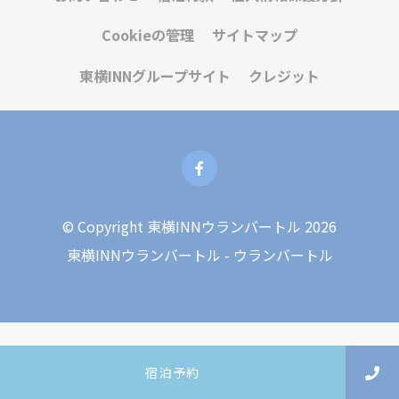
必要
Cookieの管理
サイトマップ
必要なCookieにより、Webサイトが適切に動作し、プライ
ベートエリアのログインやWebサイトのナビゲーションな
東横INNグループサイト
クレジット
どの基本的な機能が有効になります。
この種のCookieはありません。
環境設定
設定Cookieを使用すると、次回の訪問のためにユーザーの
設定を保存できます。 たとえば、ユーザー言語を保持でき
ます。
© Copyright 東横INNウランバートル 2026
名前
プロバ
目的
期
東横INNウランバートル - ウランバートル
イダー
間
_deCookiesConsentDeleteKey
D-edge
Remember user's
セ
Cookie
consent on Cookies
ッ
Consent
and consent
シ
Identifier.
ョ
ン
_deCookiesConsentID
D-edge
Remember user's
セ
宿泊予約
Cookie
consent on Cookies
ッ
Consent
and consent
シ