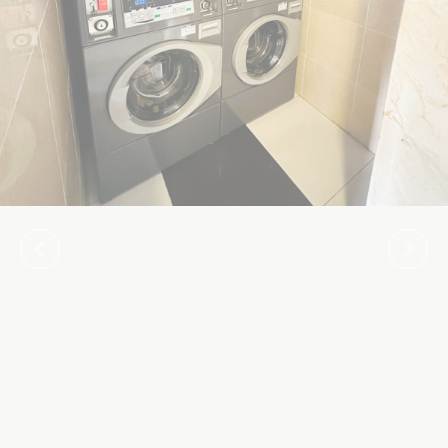
必要
必要なCookieにより、Webサイトが適切に動作し、プライ
ベートエリアのログインやWebサイトのナビゲーションな
どの基本的な機能が有効になります。
この種のCookieはありません。
環境設定
設定Cookieを使用すると、次回の訪問のためにユーザーの
設定を保存できます。 たとえば、ユーザー言語を保持でき
ます。
名前
プロバ
目的
期
イダー
間
_deCookiesConsentDeleteKey
D-edge
Remember user's
セ
Cookie
consent on Cookies
ッ
Consent
and consent
シ
Identifier.
ョ
ン
_deCookiesConsentID
D-edge
Remember user's
セ