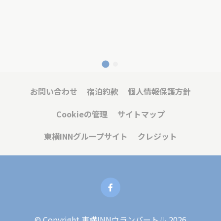
Cookie
consent on Cookies
ッ
Consent
and consent
シ
Identifier.
ョ
ン
_deCountryResp
D-edge
Remember user's
セ
Cookie
consent on Cookies
ッ
Consent
and consent
シ
Identifier.
ョ
ン
_deCookiesConsent
D-edge
Remember user's
セ
お問い合わせ
宿泊約款
個人情報保護方針
Cookie
consent on Cookies
ッ
Consent
and consent
シ
Identifier.
ョ
Cookieの管理
サイトマップ
ン
fb_cookie_law_consent
D-edge
Remember user's
セ
東横INNグループサイト
クレジット
Cookie
consent on Cookies
ッ
Consent
and consent
シ
Identifier.
ョ
ン
統計
この種のCookieは、ナビゲーションパスに関するユーザー
© Copyright 東横INNウランバートル 2026