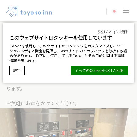
Current langua
受け入れずに続行
コインランドリー
このウェブサイトはクッキーを使用しています
Cookieを使用して、Webサイトのコンテンツをカスタマイズし、ソー
洗濯機・乾燥機
シャルメディア機能を提供し、Webサイトのトラフィックを分析する場
合があります。 以下に、使用しているCookieとその目的に関する詳細
情報を示します。
ロビー階に洗濯機・乾燥機をご用意しております。
設定
すべてのCookieを受け入れる
洗濯機・乾燥機用コインや洗剤はフロントで販売してお
ります。
ディーエッジマカロンCMP
によるCookie宣言. 最後の更新：2024-06-
04.
お気軽にお声をかけてください。
クッキーとは何ですか？
Cookieは、ユーザーエクスペリエンスを向上させるために
Webサイトで使用されるテキスト情報のほんの一部です。
すべてのCookieを受け入れるか、許可するカテゴリを選択
します。
クッキーポリシー