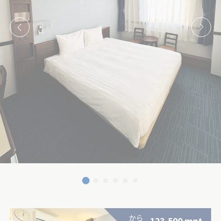
統計
この種のCookieは、ナビゲーションパスに関するユーザー
の情報を収集するために使用され、最終的な目標は、統計
を集約して分析し、Webサイトを強化することです。
この種のCookieはありません。
マーケティングと広告
マーケティングCookieは、主にサードパーティによって使
用され、マーケティング目的でWeb全体で彼の行動や習慣
を追跡するためのユーザープロファイルを作成します。
広告ユーザーデータ
広告に関連するユーザー データを Google に送信すること
に同意します。
パーソナライズされた広告
パーソナライズされた広告について第三者に同意する
から
123,500
mnt