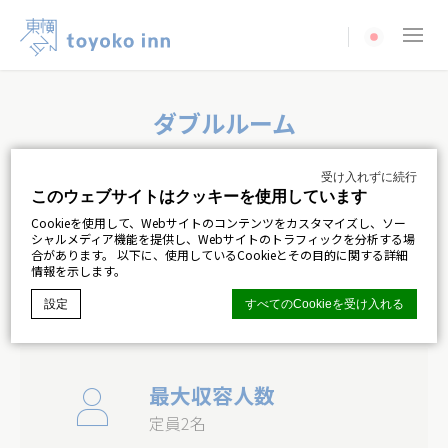
Current langua
ダブルルーム
仕事・レジャー向けのお部屋
受け入れずに続行
このウェブサイトはクッキーを使用しています
キングサイズのベッド1台とティーチェアがあります。カ
Cookieを使用して、Webサイトのコンテンツをカスタマイズし、ソー
ップルが快適に過ごせるお部屋です。
シャルメディア機能を提供し、Webサイトのトラフィックを分析する場
合があります。 以下に、使用しているCookieとその目的に関する詳細
情報を示します。
から
設定
すべてのCookieを受け入れる
190,000
MNT
宿泊予約
ディーエッジマカロンCMP
によるCookie宣言. 最後の更新：2024-06-
最大収容人数
04.
定員2名
クッキーとは何ですか？