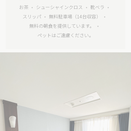
Identifier.
ョ
お茶
シューシャインクロス
靴ベラ
ン
スリッパ
無料駐車場（14台収容）
_deCookiesConsentID
D-edge
Remember user's
セ
Cookie
consent on Cookies
ッ
無料の朝食を提供しています。
Consent
and consent
シ
Identifier.
ョ
ペットはご遠慮ください。
ン
_deCountryResp
D-edge
Remember user's
セ
Cookie
consent on Cookies
ッ
Consent
and consent
シ
Identifier.
ョ
ン
_deCookiesConsent
D-edge
Remember user's
セ
Cookie
consent on Cookies
ッ
Consent
and consent
シ
Identifier.
ョ
ン
fb_cookie_law_consent
D-edge
Remember user's
セ
Cookie
consent on Cookies
ッ
Consent
and consent
シ
Identifier.
ョ
ン