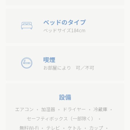
Cookieは、ユーザーエクスペリエンスを向上させるために
Webサイトで使用されるテキスト情報のほんの一部です。
すべてのCookieを受け入れるか、許可するカテゴリを選択
します。
ベッドのタイプ
クッキーポリシー
ベッドサイズ184cm
必要
必要なCookieにより、Webサイトが適切に動作し、プライ
ベートエリアのログインやWebサイトのナビゲーションな
どの基本的な機能が有効になります。
喫煙
この種のCookieはありません。
お部屋により 可／不可
環境設定
設定Cookieを使用すると、次回の訪問のためにユーザーの
設定を保存できます。 たとえば、ユーザー言語を保持でき
設備
ます。
名前
プロバ
目的
期
エアコン
加湿器
ドライヤー
冷蔵庫
イダー
間
セーフティボックス（一部除く）
_deCookiesConsentDeleteKey
D-edge
Remember user's
セ
Cookie
consent on Cookies
ッ
無料Wi-Fi
テレビ
ケトル
カップ
Consent
and consent
シ